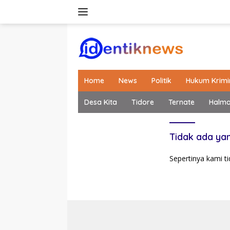
Langsung
ke
konten
Home
News
Politik
Hukum Krimi
Desa Kita
Tidore
Ternate
Halm
Tidak ada ya
Sepertinya kami 