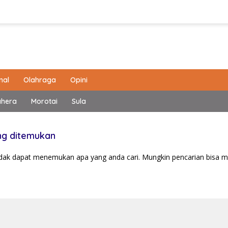
nal
Olahraga
Opini
ahera
Morotai
Sula
ng ditemukan
tidak dapat menemukan apa yang anda cari. Mungkin pencarian bisa 