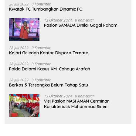
28 Juli 2022
0 Komentar
Kwatak FC Tumbangkan Dinamic FC
12 Oktober 2024
0 Komentar
Paslon SAMADA Dinilai Gagal Paham
28 Juli 2022
0 Komentar
Kejari Geledah Kantor Dispora Ternate
28 Juli 2022
0 Komentar
Polda Dalami Kasus KM. Cahaya Arafah
28 Juli 2022
0 Komentar
Berkas 5 Tersangka Belum Tahap Satu
13 Oktober 2024
0 Komentar
Visi Paslon MASI AMAN Cerminan
Karakteristik Muhammad Sinen