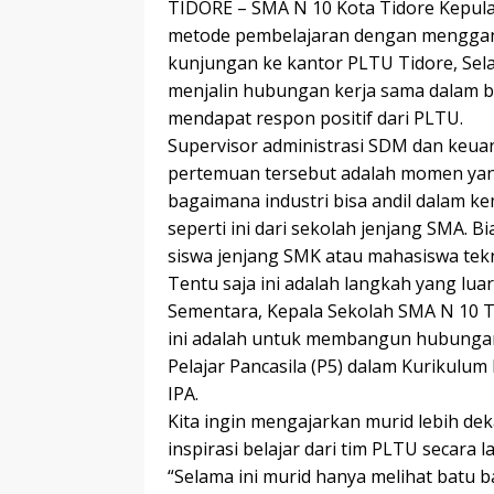
TIDORE – SMA N 10 Kota Tidore Kepula
metode pembelajaran dengan menggand
kunjungan ke kantor PLTU Tidore, Sela
menjalin hubungan kerja sama dalam b
mendapat respon positif dari PLTU.
Supervisor administrasi SDM dan keu
pertemuan tersebut adalah momen yan
bagaimana industri bisa andil dalam k
seperti ini dari sekolah jenjang SMA. B
siswa jenjang SMK atau mahasiswa tek
Tentu saja ini adalah langkah yang luar
Sementara, Kepala Sekolah SMA N 10 T
ini adalah untuk membangun hubungan 
Pelajar Pancasila (P5) dalam Kurikulu
IPA.
Kita ingin mengajarkan murid lebih de
inspirasi belajar dari tim PLTU secara 
“Selama ini murid hanya melihat batu b