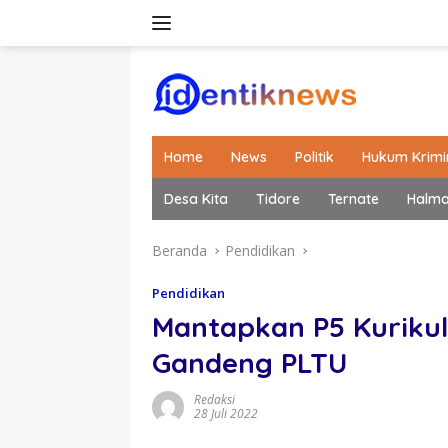
Langsung
ke
konten
Home
News
Politik
Hukum Krimi
Desa Kita
Tidore
Ternate
Halm
Beranda
Pendidikan
Pendidikan
Mantapkan P5 Kuriku
Gandeng PLTU
Redaksi
28 Juli 2022