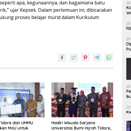
 seperti apa, kegunaannya, dan bagaimana batu
28
Ka
rik,” ujar Kepsek. Dalam pertemuan ini, dibicarakan
W
ukung proses belajar murid dalam Kurikulum
28
RS
28
Di
Pu
28
Pe
Ik
28
Kw
Tidore dan UMMU
Hadiri Wisuda Sarjana
ken MoU untuk
Universitas Bumi Hijrah Tidore,