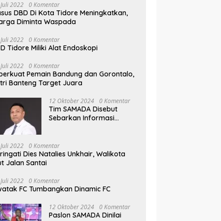
 Juli 2022
0 Komentar
sus DBD Di Kota Tidore Meningkatkan,
arga Diminta Waspada
 Juli 2022
0 Komentar
D Tidore Miliki Alat Endoskopi
 Juli 2022
0 Komentar
perkuat Pemain Bandung dan Gorontalo,
tri Banteng Target Juara
12 Oktober 2024
0 Komentar
Tim SAMADA Disebut
Sebarkan Informasi
Provokasi Tentang Anak
Muhammad Sinen
 Juli 2022
0 Komentar
ringati Dies Natalies Unkhair, Walikota
ut Jalan Santai
 Juli 2022
0 Komentar
atak FC Tumbangkan Dinamic FC
12 Oktober 2024
0 Komentar
Paslon SAMADA Dinilai