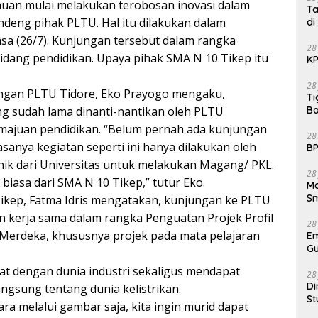
uan mulai melakukan terobosan inovasi dalam
Ta
eng pihak PLTU. Hal itu dilakukan dalam
di
sa (26/7). Kunjungan tersebut dalam rangka
28
idang pendidikan. Upaya pihak SMA N 10 Tikep itu
KP
28
angan PLTU Tidore, Eko Prayogo mengaku,
Ti
g sudah lama dinanti-nantikan oleh PLTU
Ba
emajuan pendidikan. “Belum pernah ada kunjungan
28
iasanya kegiatan seperti ini hanya dilakukan oleh
BP
nik dari Universitas untuk melakukan Magang/ PKL.
28
 biasa dari SMA N 10 Tikep,” tutur Eko.
Ma
S
ikep, Fatma Idris mengatakan, kunjungan ke PLTU
kerja sama dalam rangka Penguatan Projek Profil
28
m Merdeka, khususnya projek pada mata pelajaran
E
Gu
kat dengan dunia industri sekaligus mendapat
28
Di
langsung tentang dunia kelistrikan.
St
ara melalui gambar saja, kita ingin murid dapat