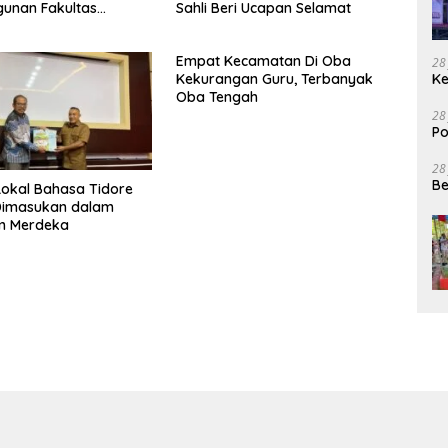
unan Fakultas
Sahli Beri Ucapan Selamat
an Gigi dan Mulut
Empat Kecamatan Di Oba
28
Kekurangan Guru, Terbanyak
Ke
Oba Tengah
28
Po
28
Be
okal Bahasa Tidore
Dimasukan dalam
um Merdeka