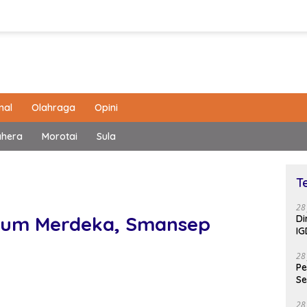
nal
Olahraga
Opini
ahera
Morotai
Sula
T
28
lum Merdeka, Smansep
Di
IG
28
Pe
Se
28