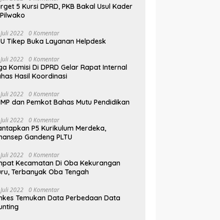
rget 5 Kursi DPRD, PKB Bakal Usul Kader
 Pilwako
 Juli 2022
0 Komentar
U Tikep Buka Layanan Helpdesk
 Juli 2022
0 Komentar
ga Komisi Di DPRD Gelar Rapat Internal
has Hasil Koordinasi
 Juli 2022
0 Komentar
MP dan Pemkot Bahas Mutu Pendidikan
 Juli 2022
0 Komentar
ntapkan P5 Kurikulum Merdeka,
mansep Gandeng PLTU
 Juli 2022
0 Komentar
mpat Kecamatan Di Oba Kekurangan
ru, Terbanyak Oba Tengah
 Juli 2022
0 Komentar
nkes Temukan Data Perbedaan Data
unting