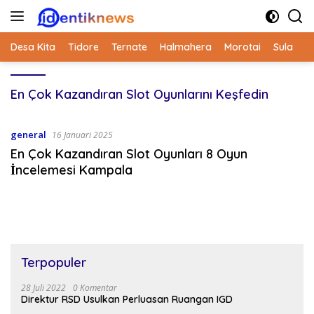
Langsung
ke
konten
Desa Kita
Tidore
Ternate
Halmahera
Morotai
Sula
En Çok Kazandıran Slot Oyunlarını Keşfedin
general
16 Januari 2025
En Çok Kazandıran Slot Oyunları 8 Oyun
İncelemesi Kampala
Terpopuler
28 Juli 2022
0 Komentar
Direktur RSD Usulkan Perluasan Ruangan IGD