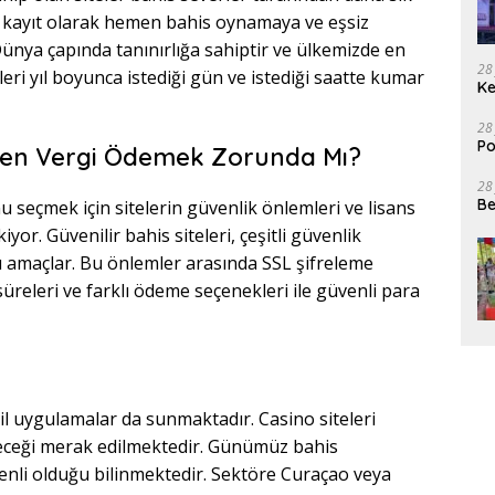
ere kayıt olarak hemen bahis oynamaya ve eşsiz
Dünya çapında tanınırlığa sahiptir ve ülkemizde en
28
leri yıl boyunca istediği gün ve istediği saatte kumar
Ke
28
Po
den Vergi Ödemek Zorunda Mı?
28
Be
 seçmek için sitelerin güvenlik önlemleri ve lisans
yor. Güvenilir bahis siteleri, çeşitli güvenlik
 amaçlar. Bu önlemler arasında SSL şifreleme
 süreleri ve farklı ödeme seçenekleri ile güvenli para
il uygulamalar da sunmaktadır. Casino siteleri
edileceği merak edilmektedir. Günümüz bahis
venli olduğu bilinmektedir. Sektöre Curaçao veya