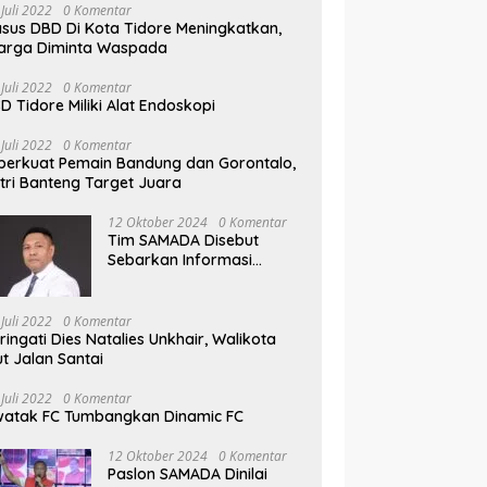
 Juli 2022
0 Komentar
sus DBD Di Kota Tidore Meningkatkan,
arga Diminta Waspada
 Juli 2022
0 Komentar
D Tidore Miliki Alat Endoskopi
 Juli 2022
0 Komentar
perkuat Pemain Bandung dan Gorontalo,
tri Banteng Target Juara
12 Oktober 2024
0 Komentar
Tim SAMADA Disebut
Sebarkan Informasi
Provokasi Tentang Anak
Muhammad Sinen
 Juli 2022
0 Komentar
ringati Dies Natalies Unkhair, Walikota
ut Jalan Santai
 Juli 2022
0 Komentar
atak FC Tumbangkan Dinamic FC
12 Oktober 2024
0 Komentar
Paslon SAMADA Dinilai