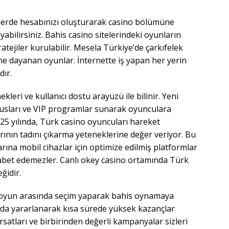
erde hesabınızı oluşturarak casino bölümüne
bilirsiniz. Bahis casino sitelerindeki oyunların
tratejiler kurulabilir. Mesela Türkiye’de çarkıfelek
ne dayanan oyunlar. İnternette iş yapan her yerin
dır.
leri ve kullanıcı dostu arayüzü ile bilinir. Yeni
nusları ve VIP programlar sunarak oyunculara
25 yılında, Türk casino oyuncuları hareket
rının tadını çıkarma yeteneklerine değer veriyor. Bu
arına mobil cihazlar için optimize edilmiş platformlar
bet edemezler. Canlı okey casino ortamında Türk
ğidir.
e oyun arasında seçim yaparak bahis oynamaya
da yararlanarak kısa sürede yüksek kazançlar
atları ve birbirinden değerli kampanyalar sizleri