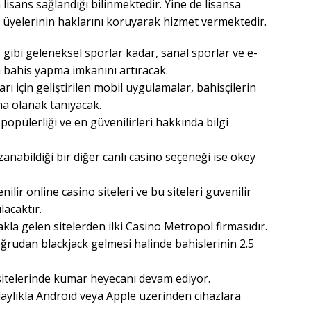
 lisans sağlandığı bilinmektedir. Yine de lisansa
e üyelerinin haklarını koruyarak hizmet vermektedir.
 gibi geleneksel sporlar kadar, sanal sporlar ve e-
da bahis yapma imkanını artıracak.
ı için geliştirilen mobil uygulamalar, bahisçilerin
na olanak tanıyacak.
popülerliği ve en güvenilirleri hakkında bilgi
anabildiği bir diğer canlı casino seçeneği ise okey
lir online casino siteleri ve bu siteleri güvenilir
lacaktır.
kla gelen sitelerden ilki Casino Metropol firmasıdır.
oğrudan blackjack gelmesi halinde bahislerinin 2.5
sitelerinde kumar heyecanı devam ediyor.
laylıkla Androıd veya Apple üzerinden cihazlara