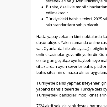
seçenekleri ve güvenilirlikleriyle ö
Bu site, özellikle mobil cihazlard
edilmektedir.
Türkiye’deki bahis siteleri, 2025 y
sıkı standartlara sahip olacak.
Hatta yapay zekanın kimi noktalarda kas
düşünülüyor. Yakın zamanda online cas
var. Oyunlarda hile olmayacağı, bilgiler
online casinolar güvenilir yerlerdir. G
o site gün geçtikçe üye kaybetmeye ma
cihazlardan oyun severler bahis platfor
bahis sitesinin olmazsa olmaz uygulam
Türkiye’de bahis yapmak isteyenler için 
yabancı bahis siteleri de Türkiye’deki oy
Türkiye’deki bahisçiler, mobil cihazları
7/24 aktif şekilde canlı destek hattına s