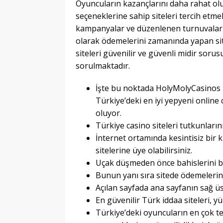
Oyuncuların kazançlarını daha rahat olu
seçeneklerine sahip siteleri tercih etm
kampanyalar ve düzenlenen turnuvalar m
olarak ödemelerini zamanında yapan si
siteleri güvenilir ve güvenli midir soru
sorulmaktadır.
İşte bu noktada HolyMolyCasinos u
Türkiye’deki en iyi yepyeni onlin
oluyor.
Türkiye casino siteleri tutkunları
İnternet ortamında kesintisiz bir
sitelerine üye olabilirsiniz.
Uçak düşmeden önce bahislerini bo
Bunun yanı sıra sitede ödemelerini
Açılan sayfada ana sayfanın sağ 
En güvenilir Türk iddaa siteleri, yü
Türkiye’deki oyuncuların en çok ter