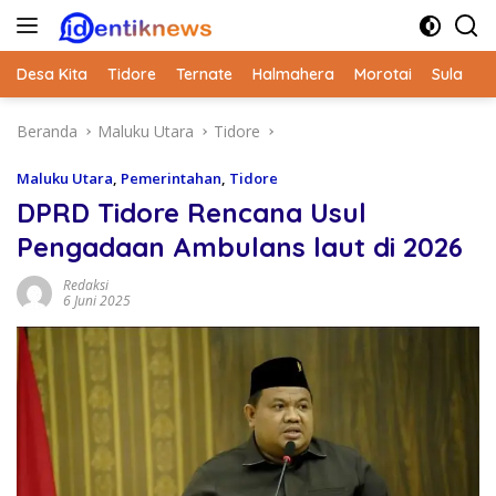
Langsung
ke
konten
Desa Kita
Tidore
Ternate
Halmahera
Morotai
Sula
Beranda
Maluku Utara
Tidore
Maluku Utara
,
Pemerintahan
,
Tidore
DPRD Tidore Rencana Usul
Pengadaan Ambulans laut di 2026
Redaksi
6 Juni 2025