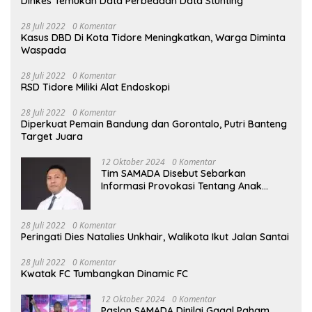
Dinkes Temukan Data Perbedaan Data Stunting
28 Juli 2022
0 Komentar
Kasus DBD Di Kota Tidore Meningkatkan, Warga Diminta
Waspada
28 Juli 2022
0 Komentar
RSD Tidore Miliki Alat Endoskopi
28 Juli 2022
0 Komentar
Diperkuat Pemain Bandung dan Gorontalo, Putri Banteng
Target Juara
12 Oktober 2024
0 Komentar
Tim SAMADA Disebut Sebarkan
Informasi Provokasi Tentang Anak
Muhammad Sinen
28 Juli 2022
0 Komentar
Peringati Dies Natalies Unkhair, Walikota Ikut Jalan Santai
28 Juli 2022
0 Komentar
Kwatak FC Tumbangkan Dinamic FC
12 Oktober 2024
0 Komentar
Paslon SAMADA Dinilai Gagal Paham