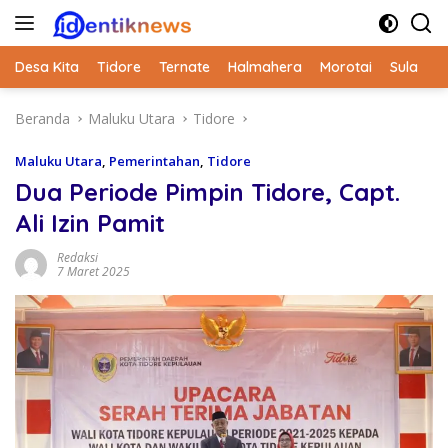
Langsung
ke
konten
Desa Kita
Tidore
Ternate
Halmahera
Morotai
Sula
Beranda
Maluku Utara
Tidore
Maluku Utara
,
Pemerintahan
,
Tidore
Dua Periode Pimpin Tidore, Capt.
Ali Izin Pamit
Redaksi
7 Maret 2025