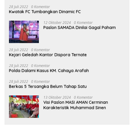
28 Juli 2022
0 Komentar
Kwatak FC Tumbangkan Dinamic FC
12 Oktober 2024
0 Komentar
Paslon SAMADA Dinilai Gagal Paham
28 Juli 2022
0 Komentar
Kejari Geledah Kantor Dispora Ternate
28 Juli 2022
0 Komentar
Polda Dalami Kasus KM. Cahaya Arafah
28 Juli 2022
0 Komentar
Berkas 5 Tersangka Belum Tahap Satu
13 Oktober 2024
0 Komentar
Visi Paslon MASI AMAN Cerminan
Karakteristik Muhammad Sinen