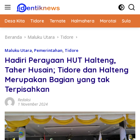
Langsung
ke
konten
Desa Kita
Tidore
Ternate
Halmahera
Morotai
Sula
Beranda
Maluku Utara
Tidore
Maluku Utara
,
Pemerintahan
,
Tidore
Hadiri Perayaan HUT Halteng,
Taher Husain; Tidore dan Halteng
Merupakan Bagian yang tak
Terpisahkan
Redaksi
1 November 2024