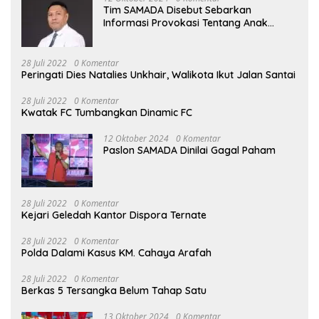
Tim SAMADA Disebut Sebarkan
Informasi Provokasi Tentang Anak
Muhammad Sinen
28 Juli 2022
0 Komentar
Peringati Dies Natalies Unkhair, Walikota Ikut Jalan Santai
28 Juli 2022
0 Komentar
Kwatak FC Tumbangkan Dinamic FC
12 Oktober 2024
0 Komentar
Paslon SAMADA Dinilai Gagal Paham
28 Juli 2022
0 Komentar
Kejari Geledah Kantor Dispora Ternate
28 Juli 2022
0 Komentar
Polda Dalami Kasus KM. Cahaya Arafah
28 Juli 2022
0 Komentar
Berkas 5 Tersangka Belum Tahap Satu
13 Oktober 2024
0 Komentar