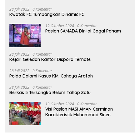
28 Juli 2022
0 Komentar
Kwatak FC Tumbangkan Dinamic FC
12 Oktober 2024
0 Komentar
Paslon SAMADA Dinilai Gagal Paham
28 Juli 2022
0 Komentar
Kejari Geledah Kantor Dispora Ternate
28 Juli 2022
0 Komentar
Polda Dalami Kasus KM. Cahaya Arafah
28 Juli 2022
0 Komentar
Berkas 5 Tersangka Belum Tahap Satu
13 Oktober 2024
0 Komentar
Visi Paslon MASI AMAN Cerminan
Karakteristik Muhammad Sinen