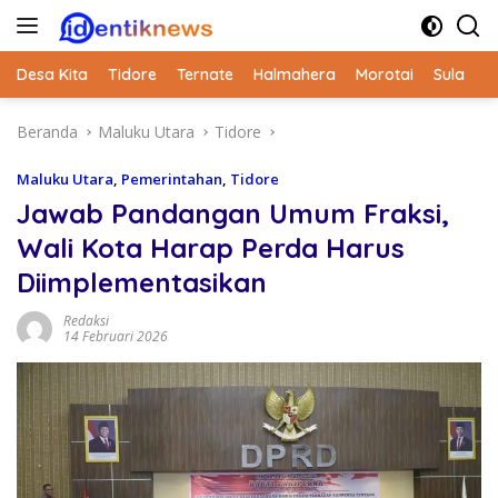
Langsung
ke
konten
Desa Kita
Tidore
Ternate
Halmahera
Morotai
Sula
Beranda
Maluku Utara
Tidore
Maluku Utara
,
Pemerintahan
,
Tidore
Jawab Pandangan Umum Fraksi,
Wali Kota Harap Perda Harus
Diimplementasikan
Redaksi
14 Februari 2026