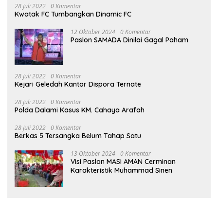
28 Juli 2022
0 Komentar
Kwatak FC Tumbangkan Dinamic FC
12 Oktober 2024
0 Komentar
Paslon SAMADA Dinilai Gagal Paham
28 Juli 2022
0 Komentar
Kejari Geledah Kantor Dispora Ternate
28 Juli 2022
0 Komentar
Polda Dalami Kasus KM. Cahaya Arafah
28 Juli 2022
0 Komentar
Berkas 5 Tersangka Belum Tahap Satu
13 Oktober 2024
0 Komentar
Visi Paslon MASI AMAN Cerminan
Karakteristik Muhammad Sinen