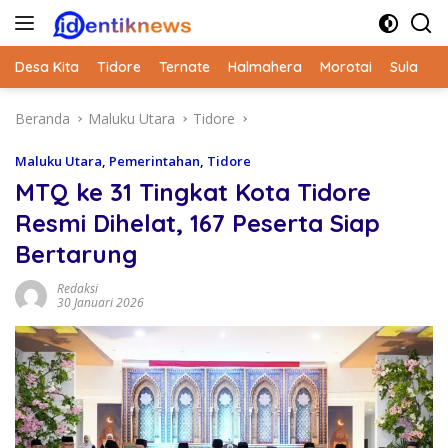
Langsung
ke
konten
Desa Kita
Tidore
Ternate
Halmahera
Morotai
Sula
Beranda
Maluku Utara
Tidore
Maluku Utara
,
Pemerintahan
,
Tidore
MTQ ke 31 Tingkat Kota Tidore
Resmi Dihelat, 167 Peserta Siap
Bertarung
Redaksi
30 Januari 2026