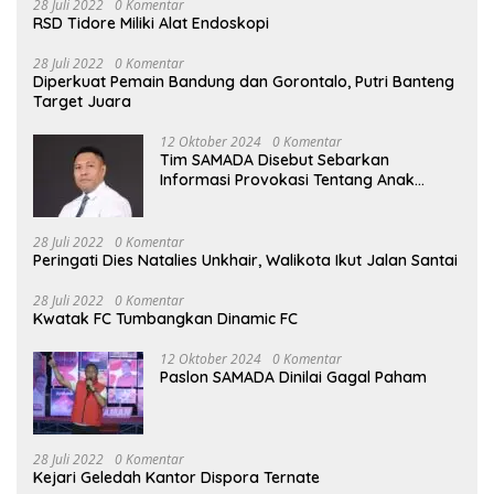
28 Juli 2022
0 Komentar
RSD Tidore Miliki Alat Endoskopi
28 Juli 2022
0 Komentar
Diperkuat Pemain Bandung dan Gorontalo, Putri Banteng
Target Juara
12 Oktober 2024
0 Komentar
Tim SAMADA Disebut Sebarkan
Informasi Provokasi Tentang Anak
Muhammad Sinen
28 Juli 2022
0 Komentar
Peringati Dies Natalies Unkhair, Walikota Ikut Jalan Santai
28 Juli 2022
0 Komentar
Kwatak FC Tumbangkan Dinamic FC
12 Oktober 2024
0 Komentar
Paslon SAMADA Dinilai Gagal Paham
28 Juli 2022
0 Komentar
Kejari Geledah Kantor Dispora Ternate