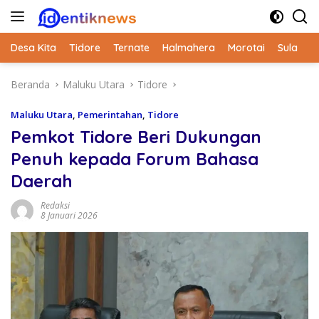
Langsung
ke
konten
Desa Kita
Tidore
Ternate
Halmahera
Morotai
Sula
Beranda
Maluku Utara
Tidore
Maluku Utara
,
Pemerintahan
,
Tidore
Pemkot Tidore Beri Dukungan
Penuh kepada Forum Bahasa
Daerah
Redaksi
8 Januari 2026