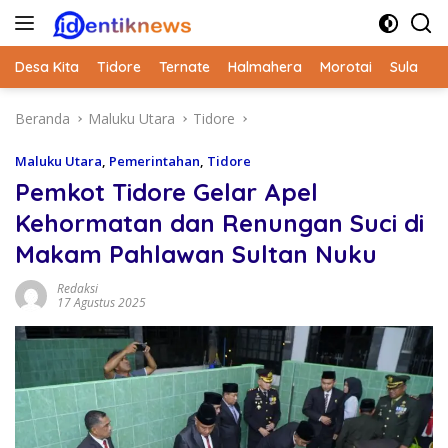
Langsung
ke
konten
Desa Kita
Tidore
Ternate
Halmahera
Morotai
Sula
Beranda
Maluku Utara
Tidore
Maluku Utara
,
Pemerintahan
,
Tidore
Pemkot Tidore Gelar Apel
Kehormatan dan Renungan Suci di
Makam Pahlawan Sultan Nuku
Redaksi
17 Agustus 2025