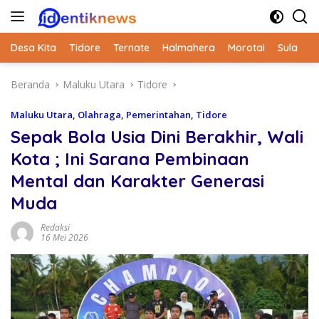
Langsung
ke
konten
Desa Kita
Tidore
Ternate
Halmahera
Morotai
Sula
Beranda
Maluku Utara
Tidore
Maluku Utara
,
Olahraga
,
Pemerintahan
,
Tidore
Sepak Bola Usia Dini Berakhir, Wali
Kota ; Ini Sarana Pembinaan
Mental dan Karakter Generasi
Muda
Redaksi
16 Mei 2026