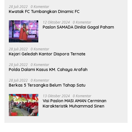
28 Juli 2022
0 Komentar
Kwatak FC Tumbangkan Dinamic FC
12 Oktober 2024
0 Komentar
Paslon SAMADA Dinilai Gagal Paham
28 Juli 2022
0 Komentar
Kejari Geledah Kantor Dispora Ternate
28 Juli 2022
0 Komentar
Polda Dalami Kasus KM. Cahaya Arafah
28 Juli 2022
0 Komentar
Berkas 5 Tersangka Belum Tahap Satu
13 Oktober 2024
0 Komentar
Visi Paslon MASI AMAN Cerminan
Karakteristik Muhammad Sinen