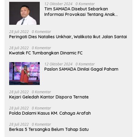
12 Oktober 2024
0 Komentar
Tim SAMADA Disebut Sebarkan
Informasi Provokasi Tentang Anak
Muhammad Sinen
28 Juli 2022
0 Komentar
Peringati Dies Natalies Unkhair, Walikota Ikut Jalan Santai
28 Juli 2022
0 Komentar
Kwatak FC Tumbangkan Dinamic FC
12 Oktober 2024
0 Komentar
Paslon SAMADA Dinilai Gagal Paham
28 Juli 2022
0 Komentar
Kejari Geledah Kantor Dispora Ternate
28 Juli 2022
0 Komentar
Polda Dalami Kasus KM. Cahaya Arafah
28 Juli 2022
0 Komentar
Berkas 5 Tersangka Belum Tahap Satu