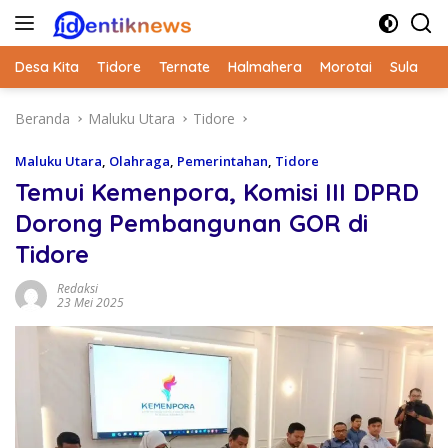
Langsung
ke
konten
Desa Kita
Tidore
Ternate
Halmahera
Morotai
Sula
Beranda
Maluku Utara
Tidore
Maluku Utara
,
Olahraga
,
Pemerintahan
,
Tidore
Temui Kemenpora, Komisi III DPRD
Dorong Pembangunan GOR di
Tidore
Redaksi
23 Mei 2025