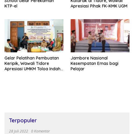
School Gelar Perekaman
Katarak di Tidore, Wawali
KTP-el
Apresiasi Pihak FK-KMK UGM
Gelar Pelatihan Pembuatan
Jambore Nasional
Keripik, Wawali Tidore
Kesempatan Emas bagi
Apresiasi UMKM Toloa Indah
Pelajar
Berkembang
Terpopuler
28 Juli 2022
0 Komentar