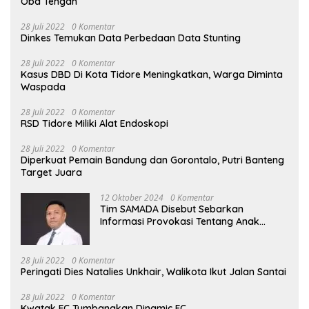
Oba Tengah
28 Juli 2022
0 Komentar
Dinkes Temukan Data Perbedaan Data Stunting
28 Juli 2022
0 Komentar
Kasus DBD Di Kota Tidore Meningkatkan, Warga Diminta
Waspada
28 Juli 2022
0 Komentar
RSD Tidore Miliki Alat Endoskopi
28 Juli 2022
0 Komentar
Diperkuat Pemain Bandung dan Gorontalo, Putri Banteng
Target Juara
12 Oktober 2024
0 Komentar
Tim SAMADA Disebut Sebarkan
Informasi Provokasi Tentang Anak
Muhammad Sinen
28 Juli 2022
0 Komentar
Peringati Dies Natalies Unkhair, Walikota Ikut Jalan Santai
28 Juli 2022
0 Komentar
Kwatak FC Tumbangkan Dinamic FC