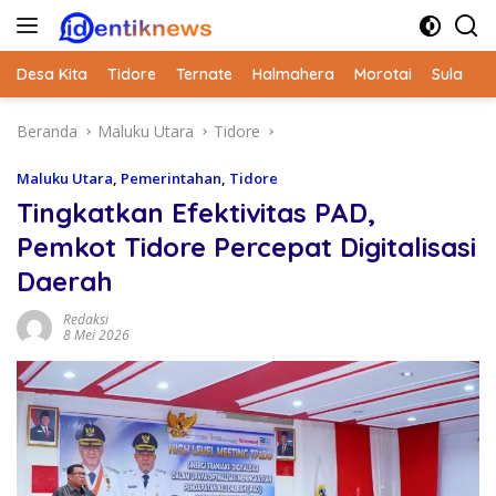
Langsung
ke
konten
Desa Kita
Tidore
Ternate
Halmahera
Morotai
Sula
Beranda
Maluku Utara
Tidore
Maluku Utara
,
Pemerintahan
,
Tidore
Tingkatkan Efektivitas PAD,
Pemkot Tidore Percepat Digitalisasi
Daerah
Redaksi
8 Mei 2026