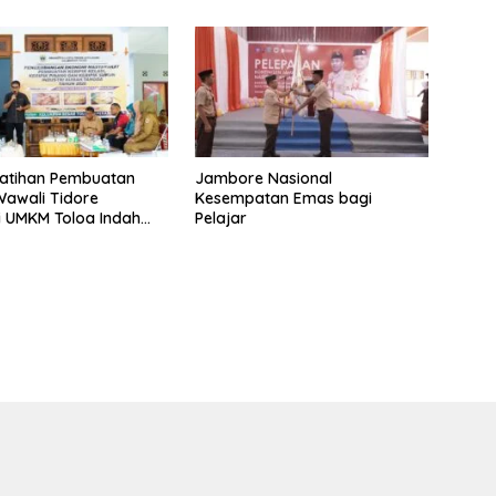
latihan Pembuatan
Jambore Nasional
 Wawali Tidore
Kesempatan Emas bagi
i UMKM Toloa Indah
Pelajar
bang