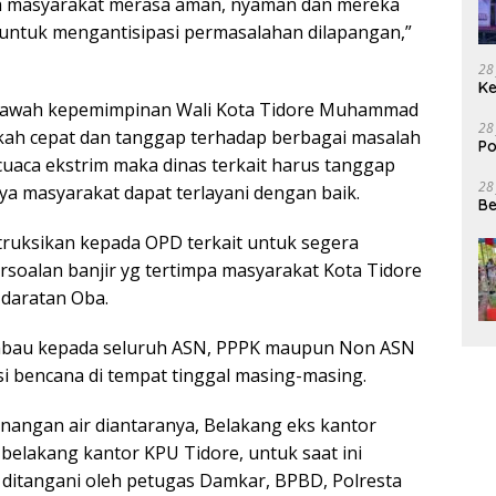
lah masyarakat merasa aman, nyaman dan mereka
ntuk mengantisipasi permasalahan dilapangan,”
28
Ke
bawah kepemimpinan Wali Kota Tidore Muhammad
28
gkah cepat dan tanggap terhadap berbagai masalah
Po
cuaca ekstrim maka dinas terkait harus tanggap
28
a masyarakat dapat terlayani dengan baik.
Be
ruksikan kepada OPD terkait untuk segera
rsoalan banjir yg tertimpa masyarakat Kota Tidore
daratan Oba.
mbau kepada seluruh ASN, PPPK maupun Non ASN
i bencana di tempat tinggal masing-masing.
enangan air diantaranya, Belakang eks kantor
belakang kantor KPU Tidore, untuk saat ini
ah ditangani oleh petugas Damkar, BPBD, Polresta