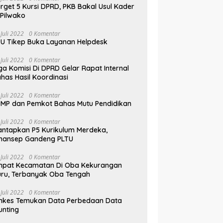
rget 5 Kursi DPRD, PKB Bakal Usul Kader
 Pilwako
 Juli 2022
0 Komentar
U Tikep Buka Layanan Helpdesk
 Juli 2022
0 Komentar
ga Komisi Di DPRD Gelar Rapat Internal
has Hasil Koordinasi
 Juli 2022
0 Komentar
MP dan Pemkot Bahas Mutu Pendidikan
 Juli 2022
0 Komentar
ntapkan P5 Kurikulum Merdeka,
mansep Gandeng PLTU
 Juli 2022
0 Komentar
mpat Kecamatan Di Oba Kekurangan
ru, Terbanyak Oba Tengah
 Juli 2022
0 Komentar
nkes Temukan Data Perbedaan Data
unting