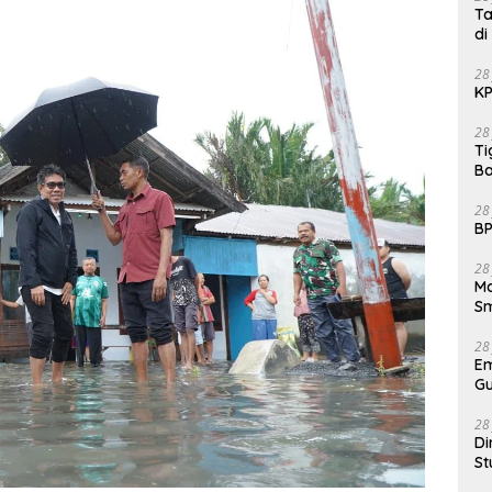
Ta
di
28
KP
28
Ti
Ba
28
BP
28
Ma
S
28
E
Gu
28
Di
St