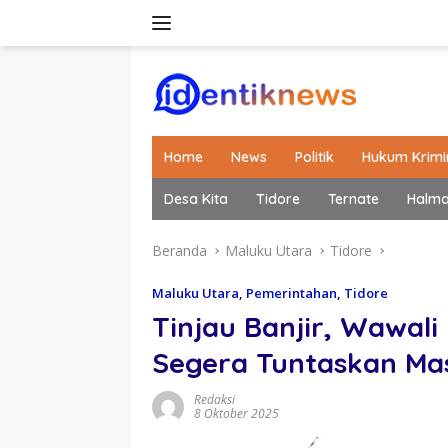
Langsung
ke
konten
Home
News
Politik
Hukum Krimi
Desa Kita
Tidore
Ternate
Halm
Beranda
Maluku Utara
Tidore
Maluku Utara
,
Pemerintahan
,
Tidore
Tinjau Banjir, Wawal
Segera Tuntaskan Ma
Redaksi
8 Oktober 2025