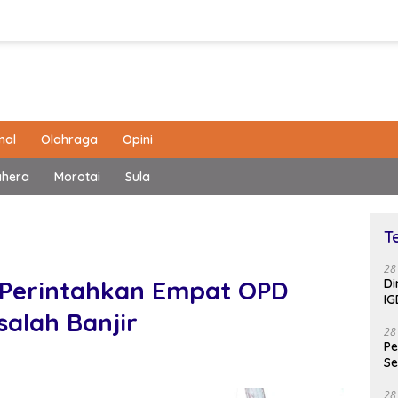
nal
Olahraga
Opini
ahera
Morotai
Sula
T
28
i Perintahkan Empat OPD
Di
IG
salah Banjir
28
Pe
Se
28