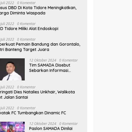
 Juli 2022
0 Komentar
sus DBD Di Kota Tidore Meningkatkan,
arga Diminta Waspada
 Juli 2022
0 Komentar
D Tidore Miliki Alat Endoskopi
 Juli 2022
0 Komentar
perkuat Pemain Bandung dan Gorontalo,
tri Banteng Target Juara
12 Oktober 2024
0 Komentar
Tim SAMADA Disebut
Sebarkan Informasi
Provokasi Tentang Anak
Muhammad Sinen
 Juli 2022
0 Komentar
ringati Dies Natalies Unkhair, Walikota
ut Jalan Santai
 Juli 2022
0 Komentar
atak FC Tumbangkan Dinamic FC
12 Oktober 2024
0 Komentar
Paslon SAMADA Dinilai