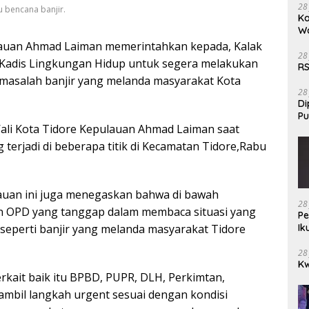
28
u bencana banjir.
Ka
W
lauan Ahmad Laiman memerintahkan kepada, Kalak
28
 Kadis Lingkungan Hidup untuk segera melakukan
RS
masalah banjir yang melanda masyarakat Kota
28
Di
Pu
Wali Kota Tidore Kepulauan Ahmad Laiman saat
terjadi di beberapa titik di Kecamatan Tidore,Rabu
auan ini juga menegaskan bahwa di bawah
28
an OPD yang tanggap dalam membaca situasi yang
Pe
Ik
h seperti banjir yang melanda masyarakat Tidore
28
Kw
kait baik itu BPBD, PUPR, DLH, Perkimtan,
mbil langkah urgent sesuai dengan kondisi