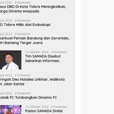
 Juli 2022
0 Komentar
sus DBD Di Kota Tidore Meningkatkan,
arga Diminta Waspada
 Juli 2022
0 Komentar
D Tidore Miliki Alat Endoskopi
 Juli 2022
0 Komentar
perkuat Pemain Bandung dan Gorontalo,
tri Banteng Target Juara
12 Oktober 2024
0 Komentar
Tim SAMADA Disebut
Sebarkan Informasi
Provokasi Tentang Anak
Muhammad Sinen
 Juli 2022
0 Komentar
ringati Dies Natalies Unkhair, Walikota
ut Jalan Santai
 Juli 2022
0 Komentar
atak FC Tumbangkan Dinamic FC
12 Oktober 2024
0 Komentar
Paslon SAMADA Dinilai