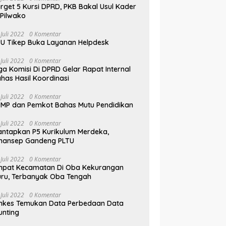
rget 5 Kursi DPRD, PKB Bakal Usul Kader
 Pilwako
 Juli 2022
0 Komentar
U Tikep Buka Layanan Helpdesk
 Juli 2022
0 Komentar
ga Komisi Di DPRD Gelar Rapat Internal
has Hasil Koordinasi
 Juli 2022
0 Komentar
MP dan Pemkot Bahas Mutu Pendidikan
 Juli 2022
0 Komentar
ntapkan P5 Kurikulum Merdeka,
mansep Gandeng PLTU
 Juli 2022
0 Komentar
mpat Kecamatan Di Oba Kekurangan
ru, Terbanyak Oba Tengah
 Juli 2022
0 Komentar
nkes Temukan Data Perbedaan Data
unting