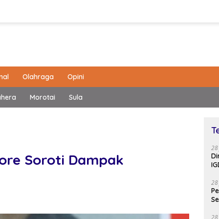
nal
Olahraga
Opini
ahera
Morotai
Sula
T
28
dore Soroti Dampak
Di
IG
28
Pe
Se
28