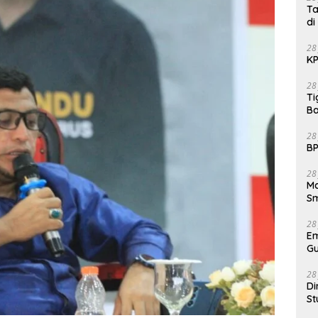
Ta
di
28
KP
28
Ti
Ba
28
BP
28
Ma
S
28
E
Gu
28
Di
St