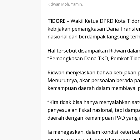
Ridwan Moh. Yamin.
TIDORE –
Wakil Ketua DPRD Kota Tidor
kebijakan pemangkasan Dana Transfer k
nasional dan berdampak langsung terh
Hal tersebut disampaikan Ridwan dal
“Pemangkasan Dana TKD, Pemkot Tidore
Ridwan menjelaskan bahwa kebijakan pe
Menurutnya, akar persoalan berada pad
kemampuan daerah dalam membiayai p
“Kita tidak bisa hanya menyalahkan sa
penyesuaian fiskal nasional, tapi dam
daerah dengan kemampuan PAD yang ma
Ia menegaskan, dalam kondisi keterbat
menjaga prinsip efisiensi dan priorita