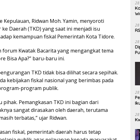
28
Ka
W
e Kepulauan, Ridwan Moh. Yamin, menyoroti
28
e Daerah (TKD) yang saat ini menjadi isu
RS
adap kemampuan fiskal Pemerintah Kota Tidore.
28
Di
am forum Kwatak Bacarita yang mengangkat tema
Pu
 Bisa Apa?” baru-baru ini.
ngurangan TKD tidak bisa dilihat secara sepihak.
a kebijakan fiskal nasional yang berimbas pada
rogram-program publik.
28
Pe
tu pihak. Pemangkasan TKD ini bagian dari
Ik
paknya sangat dirasakan oleh daerah, terutama
28
sih terbatas,” ujar Ridwan.
Kw
asan fiskal, pemerintah daerah harus tetap
s belanja publik agar pelayanan kepada masyarakat