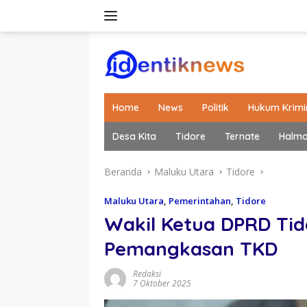
Langsung
ke
konten
Home
News
Politik
Hukum Krimi
Desa Kita
Tidore
Ternate
Halm
Beranda
Maluku Utara
Tidore
Maluku Utara
,
Pemerintahan
,
Tidore
Wakil Ketua DPRD Ti
Pemangkasan TKD
Redaksi
7 Oktober 2025