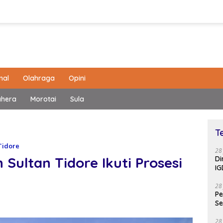
nal
Olahraga
Opini
ahera
Morotai
Sula
T
Tidore
28
 Sultan Tidore Ikuti Prosesi
Di
IG
28
Pe
Se
28