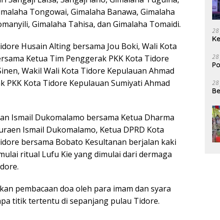
imalaha Tongowai, Gimalaha Banawa, Gimalaha
manyili, Gimalaha Tahisa, dan Gimalaha Tomaidi.
28
Ke
 Tidore Husain Alting bersama Jou Boki, Wali Kota
28
rsama Ketua Tim Penggerak PKK Kota Tidore
Po
nen, Wakil Wali Kota Tidore Kepulauan Ahmad
k PKK Kota Tidore Kepulauan Sumiyati Ahmad
28
Be
auan Ismail Dukomalamo bersama Ketua Dharma
Nuraen Ismail Dukomalamo, Ketua DPRD Kota
idore bersama Bobato Kesultanan berjalan kaki
ai ritual Lufu Kie yang dimulai dari dermaga
dore.
anakan pembacaan doa oleh para imam dan syara
 titik tertentu di sepanjang pulau Tidore.