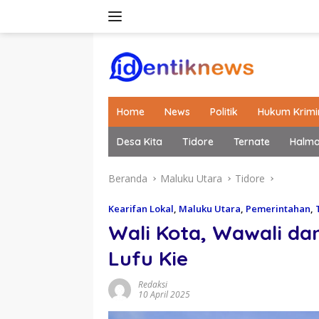
Langsung
ke
konten
Home
News
Politik
Hukum Krimi
Desa Kita
Tidore
Ternate
Halm
Beranda
Maluku Utara
Tidore
Kearifan Lokal
,
Maluku Utara
,
Pemerintahan
,
Wali Kota, Wawali dan
Lufu Kie
Redaksi
10 April 2025