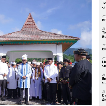
Ta
di
28
KP
28
Ti
Ba
28
BP
28
Ma
S
28
E
Gu
28
Di
St