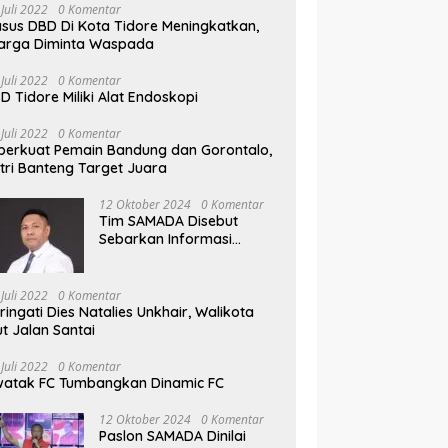
 Juli 2022
0 Komentar
sus DBD Di Kota Tidore Meningkatkan,
arga Diminta Waspada
 Juli 2022
0 Komentar
D Tidore Miliki Alat Endoskopi
 Juli 2022
0 Komentar
perkuat Pemain Bandung dan Gorontalo,
tri Banteng Target Juara
12 Oktober 2024
0 Komentar
Tim SAMADA Disebut
Sebarkan Informasi
Provokasi Tentang Anak
Muhammad Sinen
 Juli 2022
0 Komentar
ringati Dies Natalies Unkhair, Walikota
ut Jalan Santai
 Juli 2022
0 Komentar
atak FC Tumbangkan Dinamic FC
12 Oktober 2024
0 Komentar
Paslon SAMADA Dinilai