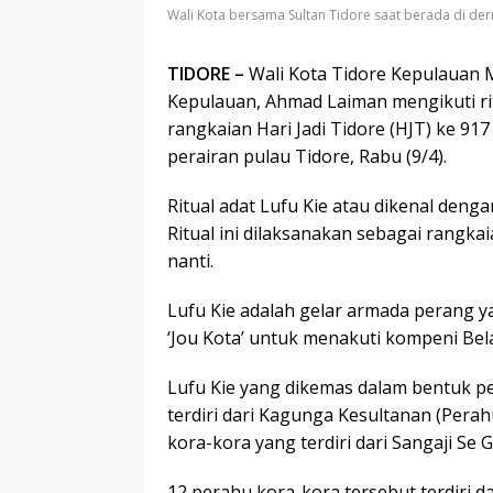
Wali Kota bersama Sultan Tidore saat berada di de
TIDORE –
Wali Kota Tidore Kepulauan 
Kepulauan, Ahmad Laiman mengikuti rit
rangkaian Hari Jadi Tidore (HJT) ke 9
perairan pulau Tidore, Rabu (9/4).
Ritual adat Lufu Kie atau dikenal den
Ritual ini dilaksanakan sebagai rangkai
nanti.
Lufu Kie adalah gelar armada perang ya
‘Jou Kota’ untuk menakuti kompeni Bel
Lufu Kie yang dikemas dalam bentuk 
terdiri dari Kagunga Kesultanan (Pera
kora-kora yang terdiri dari Sangaji S
12 perahu kora-kora tersebut terdiri da