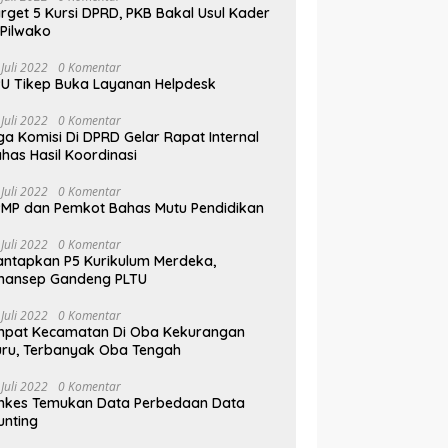
rget 5 Kursi DPRD, PKB Bakal Usul Kader
 Pilwako
 Juli 2022
0 Komentar
U Tikep Buka Layanan Helpdesk
 Juli 2022
0 Komentar
ga Komisi Di DPRD Gelar Rapat Internal
has Hasil Koordinasi
 Juli 2022
0 Komentar
MP dan Pemkot Bahas Mutu Pendidikan
 Juli 2022
0 Komentar
ntapkan P5 Kurikulum Merdeka,
mansep Gandeng PLTU
 Juli 2022
0 Komentar
mpat Kecamatan Di Oba Kekurangan
ru, Terbanyak Oba Tengah
 Juli 2022
0 Komentar
nkes Temukan Data Perbedaan Data
unting