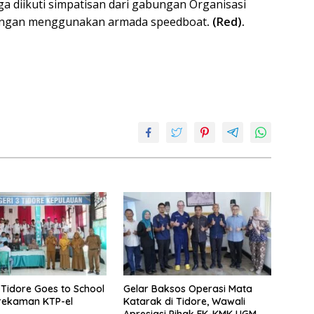
ga diikuti simpatisan dari gabungan Organisasi
engan menggunakan armada speedboat
. (Red).
 Tidore Goes to School
Gelar Baksos Operasi Mata
erekaman KTP-el
Katarak di Tidore, Wawali
Apresiasi Pihak FK-KMK UGM