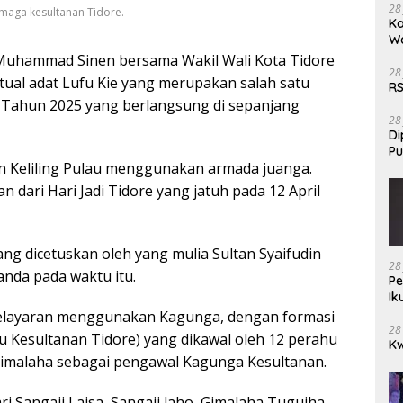
28
rmaga kesultanan Tidore.
Ka
W
Muhammad Sinen bersama Wakil Wali Kota Tidore
28
ual adat Lufu Kie yang merupakan salah satu
RS
17 Tahun 2025 yang berlangsung di sepanjang
28
Di
Pu
gan Keliling Pulau menggunakan armada juanga.
an dari Hari Jadi Tidore yang jatuh pada 12 April
ng dicetuskan oleh yang mulia Sultan Syaifudin
28
anda pada waktu itu.
Pe
Ik
pelayaran menggunakan Kagunga, dengan formasi
28
hu Kesultanan Tidore) yang dikawal oleh 12 perahu
Kw
e Gimalaha sebagai pengawal Kagunga Kesultanan.
ri Sangaji Laisa, Sangaji laho, Gimalaha Tuguiha,