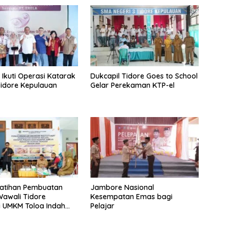
 Ikuti Operasi Katarak
Dukcapil Tidore Goes to School
Tidore Kepulauan
Gelar Perekaman KTP-el
latihan Pembuatan
Jambore Nasional
 Wawali Tidore
Kesempatan Emas bagi
i UMKM Toloa Indah
Pelajar
bang