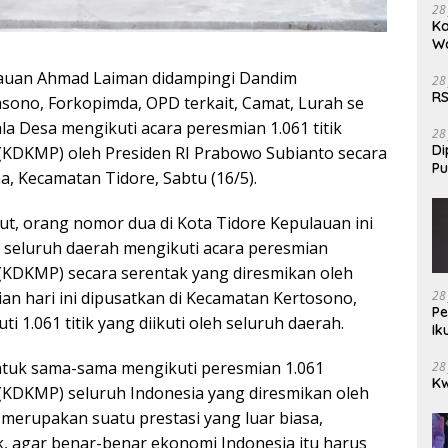
28
Ka
W
lauan Ahmad Laiman didampingi Dandim
28
RS
asono, Forkopimda, OPD terkait, Camat, Lurah se
a Desa mengikuti acara peresmian 1.061 titik
28
Di
(KDKMP) oleh Presiden RI Prabowo Subianto secara
Pu
, Kecamatan Tidore, Sabtu (16/5).
ut, orang nomor dua di Kota Tidore Kepulauan ini
k seluruh daerah mengikuti acara peresmian
(KDKMP) secara serentak yang diresmikan oleh
28
an hari ini dipusatkan di Kecamatan Kertosono,
Pe
 1.061 titik yang diikuti oleh seluruh daerah.
Ik
untuk sama-sama mengikuti peresmian 1.061
28
Kw
(KDKMP) seluruh Indonesia yang diresmikan oleh
 merupakan suatu prestasi yang luar biasa,
, agar benar-benar ekonomi Indonesia itu harus