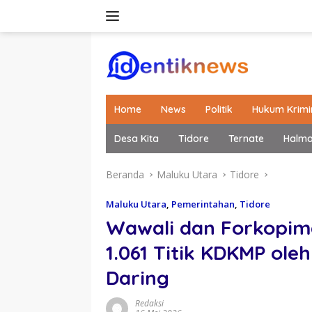
Langsung
ke
konten
Home
News
Politik
Hukum Krimi
Desa Kita
Tidore
Ternate
Halm
Beranda
Maluku Utara
Tidore
Maluku Utara
,
Pemerintahan
,
Tidore
Wawali dan Forkopimd
1.061 Titik KDKMP ole
Daring
Redaksi