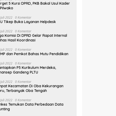
rget 5 Kursi DPRD, PKB Bakal Usul Kader
 Pilwako
 Juli 2022
0 Komentar
U Tikep Buka Layanan Helpdesk
 Juli 2022
0 Komentar
ga Komisi Di DPRD Gelar Rapat Internal
has Hasil Koordinasi
 Juli 2022
0 Komentar
MP dan Pemkot Bahas Mutu Pendidikan
 Juli 2022
0 Komentar
ntapkan P5 Kurikulum Merdeka,
mansep Gandeng PLTU
 Juli 2022
0 Komentar
mpat Kecamatan Di Oba Kekurangan
ru, Terbanyak Oba Tengah
 Juli 2022
0 Komentar
nkes Temukan Data Perbedaan Data
unting