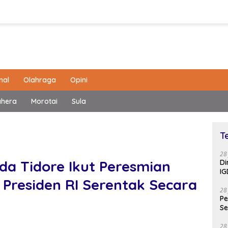
nal
Olahraga
Opini
ahera
Morotai
Sula
T
28
a Tidore Ikut Peresmian
Di
IG
h Presiden RI Serentak Secara
28
Pe
Se
28