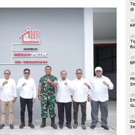
Ta
di
28
KP
28
Ti
Ba
28
BP
28
Ma
S
28
E
Gu
28
Di
St