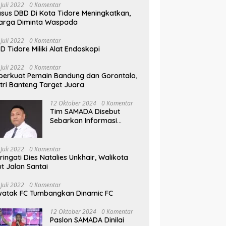
 Juli 2022
0 Komentar
sus DBD Di Kota Tidore Meningkatkan,
arga Diminta Waspada
 Juli 2022
0 Komentar
D Tidore Miliki Alat Endoskopi
 Juli 2022
0 Komentar
perkuat Pemain Bandung dan Gorontalo,
tri Banteng Target Juara
12 Oktober 2024
0 Komentar
Tim SAMADA Disebut
Sebarkan Informasi
Provokasi Tentang Anak
Muhammad Sinen
 Juli 2022
0 Komentar
ringati Dies Natalies Unkhair, Walikota
ut Jalan Santai
 Juli 2022
0 Komentar
atak FC Tumbangkan Dinamic FC
12 Oktober 2024
0 Komentar
Paslon SAMADA Dinilai