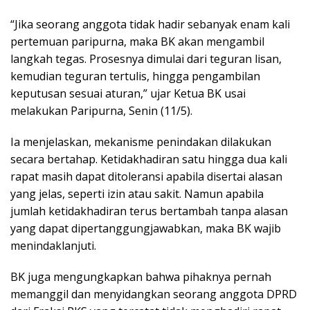
“Jika seorang anggota tidak hadir sebanyak enam kali
pertemuan paripurna, maka BK akan mengambil
langkah tegas. Prosesnya dimulai dari teguran lisan,
kemudian teguran tertulis, hingga pengambilan
keputusan sesuai aturan,” ujar Ketua BK usai
melakukan Paripurna, Senin (11/5).
Ia menjelaskan, mekanisme penindakan dilakukan
secara bertahap. Ketidakhadiran satu hingga dua kali
rapat masih dapat ditoleransi apabila disertai alasan
yang jelas, seperti izin atau sakit. Namun apabila
jumlah ketidakhadiran terus bertambah tanpa alasan
yang dapat dipertanggungjawabkan, maka BK wajib
menindaklanjuti.
BK juga mengungkapkan bahwa pihaknya pernah
memanggil dan menyidangkan seorang anggota DPRD